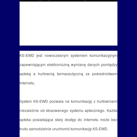
KS-EWD jest nowoczesnym systemem komunikacyjnym
zapewniającym elektroniczną wymianę danych pomiędzy
apteką a hurtownią farmaceutyczną za pośrednictwem
Internetu.
System KS-EWD pozwala na komunikację z hurtowniami
niezależnie od stosowanego systemu aptecznego. Każda
apteka posiadająca stały dostęp do internetu może bez
trudu samodzielnie uruchomić komunikację KS-EWD.