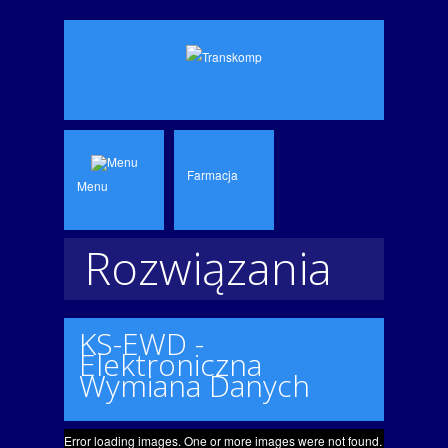
Farmacja
Menu
Rozwiązania
dla farmacji
KS-EWD -
Elektroniczna
Wymiana Danych
Error loading images. One or more images were not found.