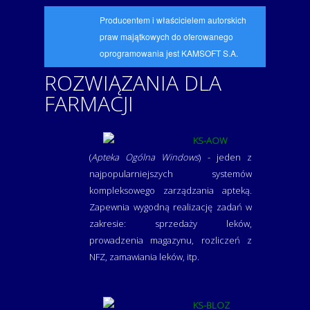
Producentem i właścicielem autorskich
praw majątkowych do oferowanego
oprogramowania jest KAMSOFT S.A.
ROZWIĄZANIA DLA
FARMACJI
KS-AOW
(
Apteka Ogólna Windows
) - jeden z
najpopularniejszych systemów
kompleksowego zarządzania apteką.
Zapewnia wygodną realizację zadań w
zakresie: sprzedaży leków,
prowadzenia magazynu, rozliczeń z
NFZ, zamawiania leków, itp.
KS-BLOZ