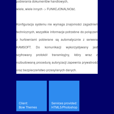
pobierania dokumentów handlowych,
wiele, wiele innych -> FUNKCJONALNOść.
Konfiguracja systemu nie wymaga znajomości zagadnień
technicznych, wszystkie informacje potrzebne do połączeń
z hurtowniami pobierane są automatycznie z serwera
KAMSOFT. Do komunikacji wykorzystywany jest
szyfrowany protokół transmisyjny, który wraz z
rozbudowaną procedurą autoryzacji zapewnia prywatność
oraz bezpieczeństwo przesyłanych danych.
Client:
Services provided:
Bow Themes
HTML5/Photoshop