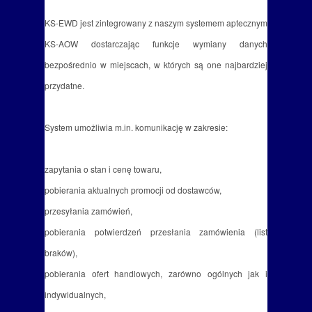
KS-EWD jest zintegrowany z naszym systemem aptecznym
KS-AOW dostarczając funkcje wymiany danych
bezpośrednio w miejscach, w których są one najbardziej
przydatne.
System umożliwia m.in. komunikację w zakresie:
zapytania o stan i cenę towaru,
pobierania aktualnych promocji od dostawców,
przesyłania zamówień,
pobierania potwierdzeń przesłania zamówienia (list
braków),
pobierania ofert handlowych, zarówno ogólnych jak i
indywidualnych,